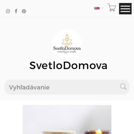
JAZYK
SvetloDomova