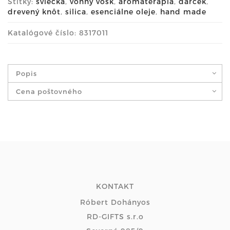
Štítky:
sviečka
,
vonný vosk
,
aromaterapia
,
darček
,
drevený knôt
,
silica
,
esenciálne oleje
,
hand made
Katalógové číslo: 8317011
Popis
Cena poštovného
KONTAKT
Róbert Dohányos
RD-GIFTS s.r.o