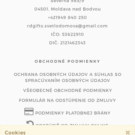
Severná 985/9
04501, Moldava nad Bodvou
+421949 840 250
rdgifts.svetlodomova@gmail.com
IČO: 53622910
DIČ: 2121462343
OBCHODNÉ PODMIENKY
OCHRANA OSOBNÝCH ÚDAJOV A SÚHLAS SO
SPRACÚVANÍM OSOBNÝCH ÚDAJOV
VŠEOBECNÉ OBCHODNÉ PODMIENKY
FORMULÁR NA ODSTÚPENIE OD ZMLUVY
PODMIENKY PLATOBNEJ BRÁNY
ODSTÚPIŤ OD ZMLUVY ONLINE
Cookies