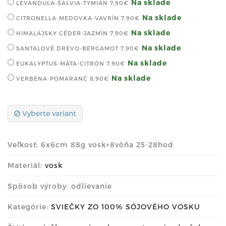
Na sklade
LEVANDUĽA-ŠALVIA-TYMIÁN
7,90€
Na sklade
CITRONELLA-MEDOVKA-VAVRÍN
7,90€
Na sklade
HIMALÁJSKY CÉDER-JAZMÍN
7,90€
Na sklade
SANTALOVÉ DREVO-BERGAMOT
7,90€
Na sklade
EUKALYPTUS-MÄTA-CITRÓN
7,90€
Na sklade
VERBENA-POMARANČ
8,90€
Vyberte variant
Veľkosť: 6x6cm 88g vosk+8vôňa 25-28hod
Materiál:
vosk
Spôsob výroby: odlievanie
Kategórie:
SVIEČKY ZO 100% SÓJOVÉHO VOSKU