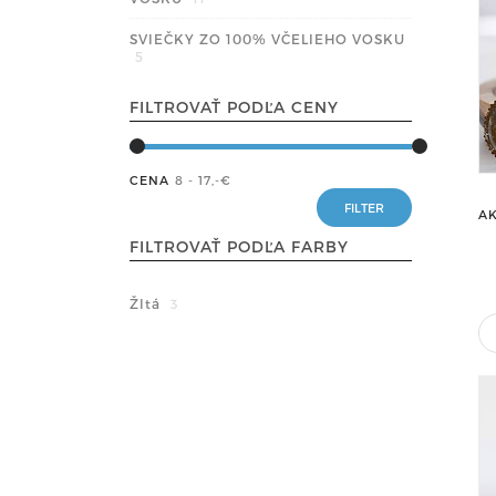
SVIEČKY ZO 100% VČELIEHO VOSKU
5
FILTROVAŤ PODĽA CENY
CENA
8 - 17
,-€
AK
FILTROVAŤ PODĽA FARBY
Žltá
3