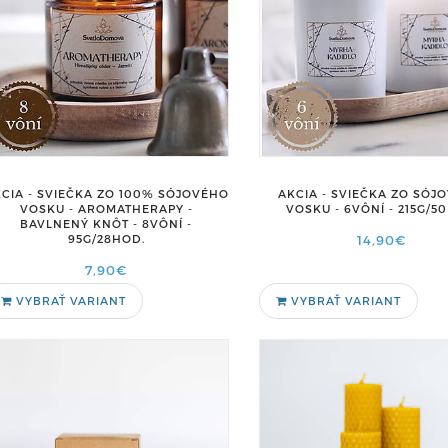
CIA - SVIEČKA ZO 100% SÓJOVÉHO
AKCIA - SVIEČKA ZO SÓJ
VOSKU - AROMATHERAPY -
VOSKU - 6VÔNÍ - 215G/5
BAVLNENÝ KNÔT - 8VÔNÍ -
95G/28HOD.
14,90€
7,90€
VYBRAŤ VARIANT
VYBRAŤ VARIANT