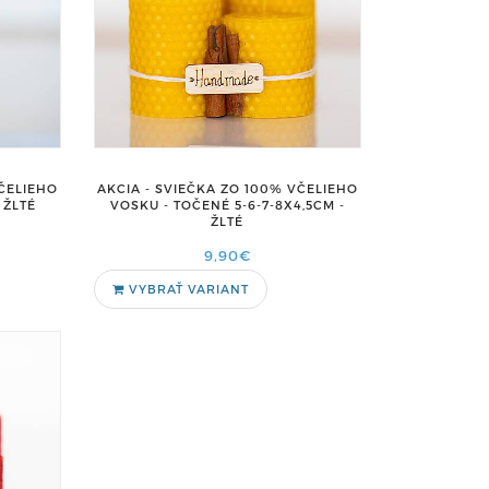
VČELIEHO
AKCIA - SVIEČKA ZO 100% VČELIEHO
 ŽLTÉ
VOSKU - TOČENÉ 5-6-7-8X4,5CM -
ŽLTÉ
9,90€
VYBRAŤ VARIANT